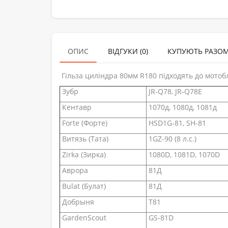
ОПИС
ВІДГУКИ (0)
КУПУЮТЬ РАЗО
Гільза циліндра 80мм R180 підходять до мотобл
Зубр
JR-Q78, JR-Q78E
Кентавр
1070д, 1080д, 1081д
Forte (Форте)
HSD1G-81, SH-81
Витязь (Тата)
1GZ-90 (8 л.с.)
Zirka (Зирка)
1080D, 1081D, 1070D
Аврора
81Д
Bulat (Булат)
81Д
Добрыня
T81
GardenScout
GS-81D