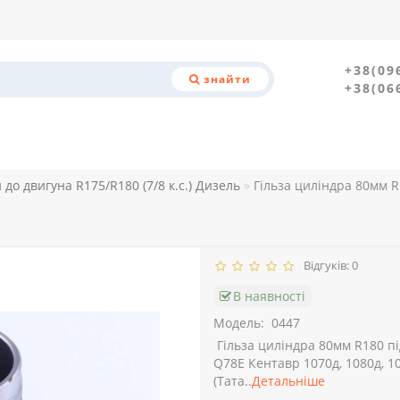
+38(09
знайти
+38(06
до двигуна R175/R180 (7/8 к.с.) Дизель
Гільза циліндра 80мм 
Відгуків: 0
В наявності
Модель:
0447
Гільза циліндра 80мм R180 під
Q78E Кентавр 1070д, 1080д, 10
(Тата..
Детальніше