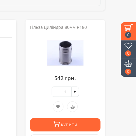
Гільза циліндра 80мм R180
0
0
0
542 грн.
КУПИТИ