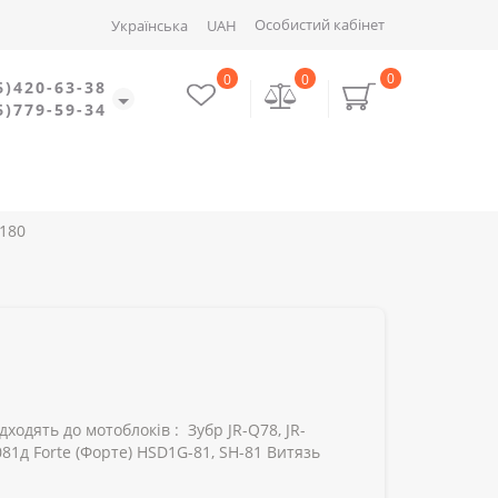
Особистий кабінет
Українська
UAH
0
0
0
6)420-63-38
6)779-59-34
R180
ходять до мотоблоків : Зубр JR-Q78, JR-
81д Forte (Форте) HSD1G-81, SH-81 Витязь