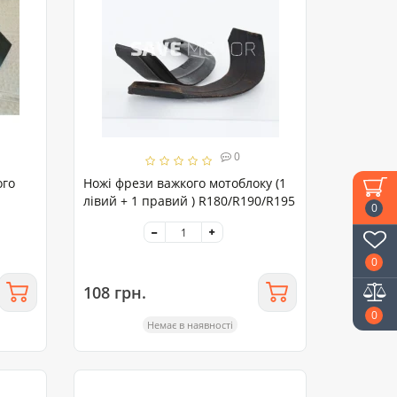
0
ого
Ножі фрези важкого мотоблоку (1
лівий + 1 правий ) R180/R190/R195
0
0
108 грн.
0
Немає в наявності