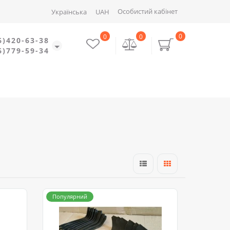
Особистий кабінет
Українська
UAH
0
0
0
6)420-63-38
6)779-59-34
Популярний