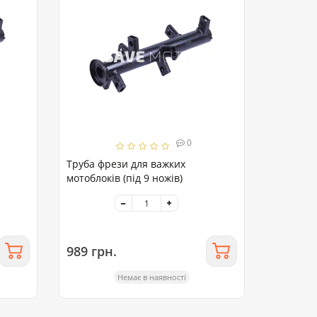
0
Труба фрези для важких
мотоблоків (під 9 ножів)
989 грн.
Немає в наявності