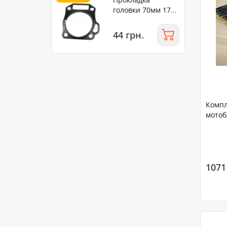
головки 70мм 170F
(Метал)
44 грн.
Компл
мотоб
1071