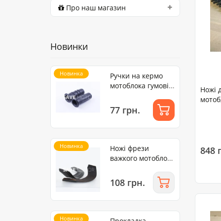
Про наш магазин
Новинки
Новинка
Ручки на кермо
мотоблока гумові
Ножі 
(пара) (8-12 л.с)
мотоб
77 грн.
ZUBR 
Новинка
Ножі фрези
848 
важкого мотоблоку
(1 лівий + 1
правий )
108 грн.
R180/R190/R195
Новинка
Прокладка