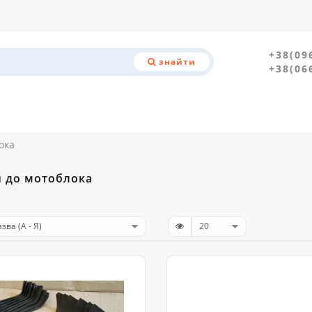
+38(09
знайти
+38(06
ока
 до мотоблока