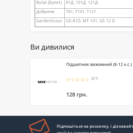
Bulat (Булат)
81Д, 101Д, 121Д
Добриня
T81, T101, T121
GardenScout
GS-81D, MT-101, GS 12 D
Ви дивилися
Підшипник вижимний (8-12 к.с.
0
128 грн.
Підпишіться на розсилку, і дізнавай
акції та знижки першими!