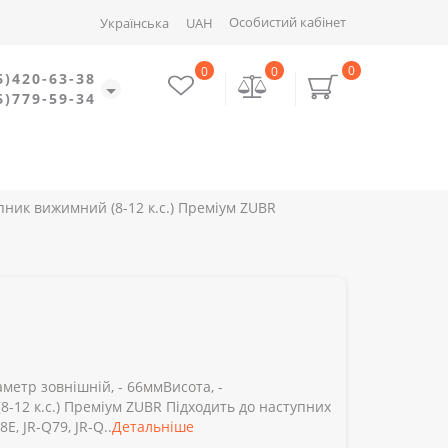
Особистий кабінет
Українська
UAH
0
0
0
6)420-63-38
6)779-59-34
ник вижимний (8-12 к.с.) Преміум ZUBR
метр зовнішній, - 66ммВисота, -
-12 к.с.) Преміум ZUBR Підходить до наступних
E, JR-Q79, JR-Q..
Детальніше