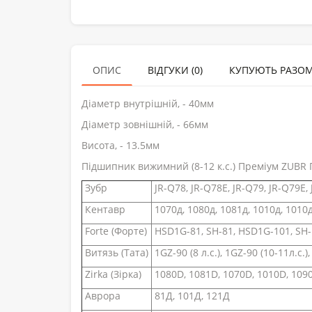
ОПИС
ВІДГУКИ (0)
КУПУЮТЬ РАЗО
Діаметр внутрішній, - 40мм
Діаметр зовнішній, - 66мм
Висота, - 13.5мм
Підшипник вижимний (8-12 к.с.) Преміум ZUBR 
Зубр
JR-Q78, JR-Q78E, JR-Q79, JR-Q79E,
Кентавр
1070д, 1080д, 1081д, 1010д, 1010д
Forte (Форте)
HSD1G-81, SH-81, HSD1G-101, SH
Витязь (Тата)
1GZ-90 (8 л.с.), 1GZ-90 (10-11л.с.),
Zirka (Зірка)
1080D, 1081D, 1070D, 1010D, 109
Аврора
81Д, 101Д, 121Д