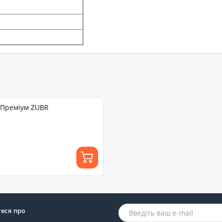
) Преміум ZUBR
теся про