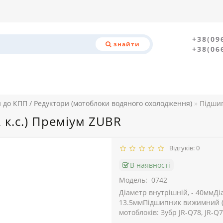
+38(09
знайти
+38(06
 до КПП / Редуктори (мотоблоки водяного охолодження)
Підшип
к.с.) Преміум ZUBR
Відгуків: 0
В наявності
Модель:
0742
Діаметр внутрішній, - 40ммДіа
13.5ммПідшипник вижимний (8
мотоблоків: Зубр JR-Q78, JR-Q78