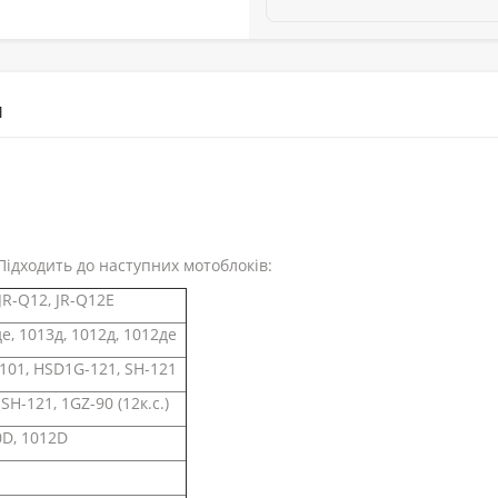
М
Підходить до наступних мотоблоків:
 JR-Q12, JR-Q12E
е, 1013д, 1012д, 1012де
-101, HSD1G-121, SH-121
 SH-121, 1GZ-90 (12к.с.)
0D, 1012D