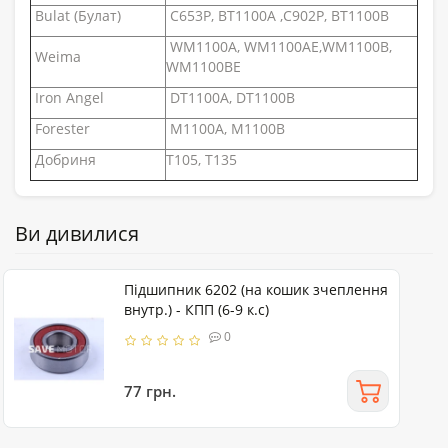
Bulat (Булат)
C653P, BT1100A ,С
902P, BT1100B
WM1100A, WM1100AE,
WM1100B,
Weima
WM1100BE
Iron Angel
DT1100A,
DT1100B
Forester
M1100A,
M1100B
Добриня
T105,
T135
Ви дивилися
Підшипник 6202 (на кошик зчеплення
внутр.) - КПП (6-9 к.с)
0
77 грн.