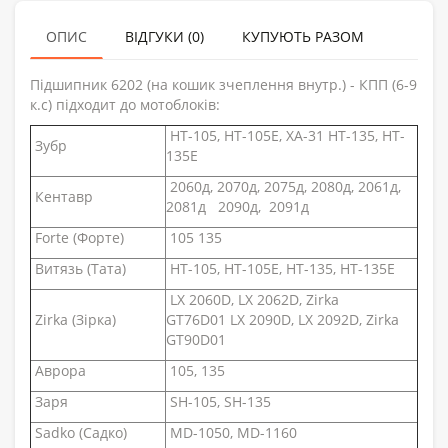
ОПИС
ВІДГУКИ (0)
КУПУЮТЬ РАЗОМ
Підшипник 6202 (на кошик зчеплення внутр.) - КПП (6-9
к.с) підходит до мотоблоків:
HT-105, HT-105E, ХА-31
HT-135, HT-
Зубр
135E
2060д, 2070д, 2075д, 2080д, 2061д,
Кентавр
2081д
2090д, 2091д
Forte (Форте)
105 135
Витязь (Тата)
HT-105, HT-105E,
HT-135,
HT-135E
LX 2060D, LX 2062D, Zirka
Zirka (Зірка)
GT76D01
LX 2090D, LX 2092D, Zirka
GT90D01
Аврора
105, 135
Заря
SH-105,
SH-135
Sadko (Садко)
MD-1050, MD-1160