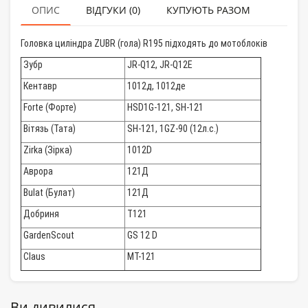
ОПИС
ВІДГУКИ (0)
КУПУЮТЬ РАЗОМ
Головка циліндра ZUBR (гола) R195 підходять до мотоблоків
Зубр
JR-Q12, JR-Q12E
Кентавр
1012д, 1012де
Forte (Форте)
HSD1G-121, SH-121
Вітязь (Тата)
SH-121, 1GZ-90 (12л.с.)
Zirka (Зірка)
1012D
Аврора
121Д
Bulat (Булат)
121Д
Добриня
T121
GardenScout
GS 12 D
Claus
MT-121
Ви дивилися