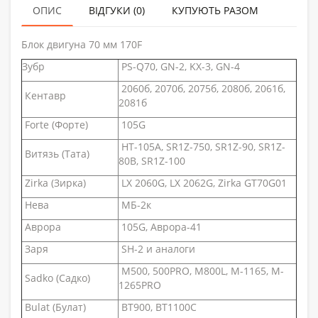
ОПИС
ВІДГУКИ (0)
КУПУЮТЬ РАЗОМ
Блок двигуна 70 мм 170F
Зубр
PS-Q70, GN-2, KX-3, GN-4
2060б, 2070б, 2075б, 2080б, 2061б,
Кентавр
2081б
Forte (Форте)
105G
HT-105A, SR1Z-750, SR1Z-90, SR1Z-
Витязь (Тата)
80B, SR1Z-100
Zirka (Зирка)
LX 2060G, LX 2062G, Zirka GT70G01
Нева
МБ-2к
Аврора
105G, Аврора-41
Заря
SH-2 и аналоги
M500, 500PRO, M800L, M-1165, M-
Sadko (Садко)
1265PRO
Bulat (Булат)
BT900, BT1100C