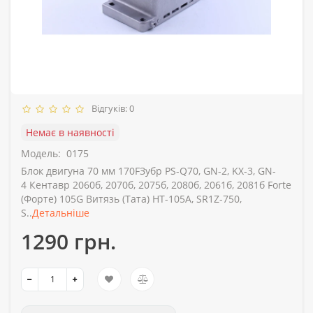
Відгуків: 0
Немає в наявності
Модель:
0175
Блок двигуна 70 мм 170FЗубр PS-Q70, GN-2, KX-3, GN-
4 Кентавр 2060б, 2070б, 2075б, 2080б, 2061б, 2081б Forte
(Форте) 105G Витязь (Тата) HT-105A, SR1Z-750,
S..
Детальніше
1290 грн.