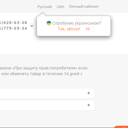
Личный кабинет
Русский
UAH
0
0
0
6)420-63-38
Спробуємо українською?
6)779-59-34
Так, звісно!
Ні
закона «Про защиту прав потребителя» если
 или обменять товар в течении 14 дней с